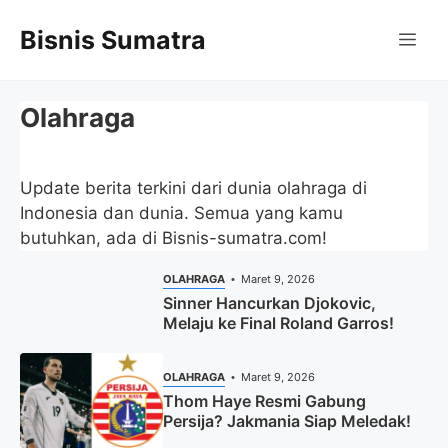
Langsung
Bisnis Sumatra
ke
Me
isi
Olahraga
Update berita terkini dari dunia olahraga di
Indonesia dan dunia. Semua yang kamu
butuhkan, ada di Bisnis-sumatra.com!
OLAHRAGA
Maret 9, 2026
Sinner Hancurkan Djokovic,
Melaju ke Final Roland Garros!
OLAHRAGA
Maret 9, 2026
Thom Haye Resmi Gabung
Persija? Jakmania Siap Meledak!