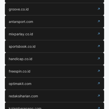
groove.co.id
↗
antarsport.com
↗
mixparlay.co.id
↗
sportsbook.co.id
↗
handicap.co.id
↗
freespin.co.id
↗
optimakit.com
↗
redaksiharian.com
↗
kolamberenang.com
↗