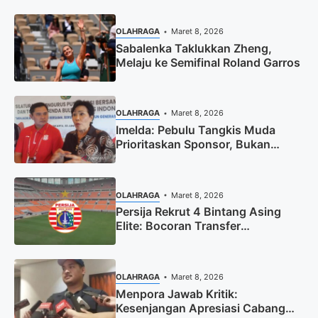
OLAHRAGA
Maret 8, 2026
Sabalenka Taklukkan Zheng,
Melaju ke Semifinal Roland Garros
OLAHRAGA
Maret 8, 2026
Imelda: Pebulu Tangkis Muda
Prioritaskan Sponsor, Bukan
Gelar?
OLAHRAGA
Maret 8, 2026
Persija Rekrut 4 Bintang Asing
Elite: Bocoran Transfer
Mengejutkan!
OLAHRAGA
Maret 8, 2026
Menpora Jawab Kritik:
Kesenjangan Apresiasi Cabang