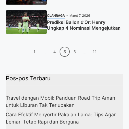
Tercipta
OLAHRAGA
Maret 7, 2026
Prediksi Ballon d’Or: Henry
Ungkap 4 Nominasi Mengejutkan
Halaman
Halaman
Halaman
Halaman
Halaman
1
…
4
5
6
…
11
Pos-pos Terbaru
Travel dengan Mobil: Panduan Road Trip Aman
untuk Liburan Tak Terlupakan
Cara Efektif Menyortir Pakaian Lama: Tips Agar
Lemari Tetap Rapi dan Berguna