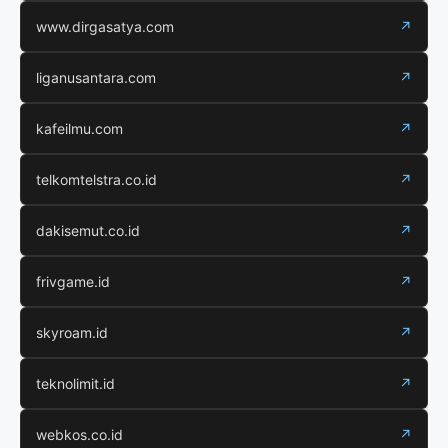
www.dirgasatya.com
↗
liganusantara.com
↗
kafeilmu.com
↗
telkomtelstra.co.id
↗
dakisemut.co.id
↗
frivgame.id
↗
skyroam.id
↗
teknolimit.id
↗
webkos.co.id
↗