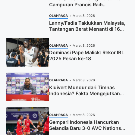
Campuran Prancis Raih
Kemenangan
OLAHRAGA
Maret 8, 2026
Lanny/Fadia Taklukkan Malaysia,
Tantangan Berat Menanti di 16
Besar Indonesia Open 2025
OLAHRAGA
Maret 8, 2026
Dominasi Pape Malick: Rekor IBL
2025 Pekan ke-18
OLAHRAGA
Maret 8, 2026
Kluivert Mundur dari Timnas
Indonesia? Fakta Mengejutkan
Usai Kekalahan Jepang!
OLAHRAGA
Maret 8, 2026
Gempar! Indonesia Hancurkan
Selandia Baru 3-0 AVC Nations
Cup 2025