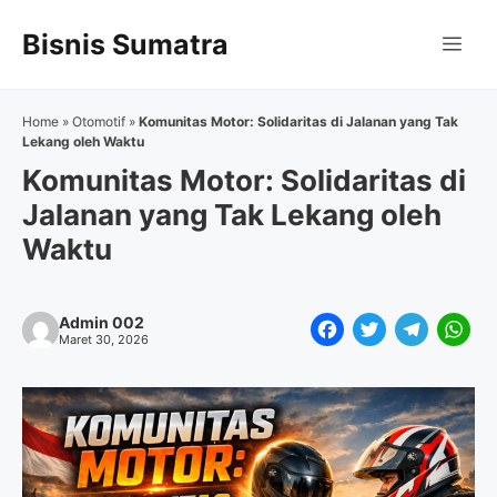
Langsung
Bisnis Sumatra
ke
Me
isi
Home
»
Otomotif
»
Komunitas Motor: Solidaritas di Jalanan yang Tak
Lekang oleh Waktu
Komunitas Motor: Solidaritas di
Jalanan yang Tak Lekang oleh
Waktu
Admin 002
F
T
T
W
Maret 30, 2026
a
w
e
h
c
i
l
a
e
t
e
t
b
t
g
s