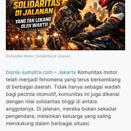
o
e
r
A
o
r
a
p
k
m
p
Komunitas Motor: Solidaritas di Jalanan
bisnis-sumatra.com
–
Jakarta
Komunitas motor
telah menjadi fenomena yang terus berkembang
di berbagai daerah. Tidak hanya sebagai wadah
bagi pecinta otomotif, komunitas ini juga dikenal
dengan nilai solidaritas tinggi di antara
anggotanya. Di jalanan, mereka bukan sekadar
pengendara, melainkan keluarga yang saling
mendukung dalam berbagai situasi.