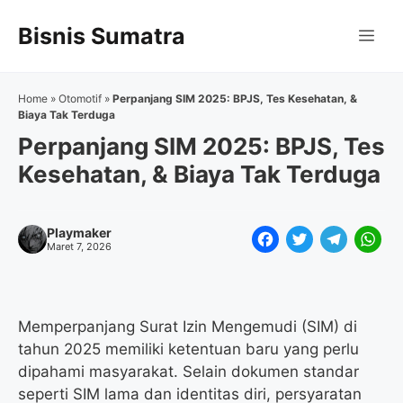
Langsung
Bisnis Sumatra
ke
Me
isi
Home
»
Otomotif
»
Perpanjang SIM 2025: BPJS, Tes Kesehatan, &
Biaya Tak Terduga
Perpanjang SIM 2025: BPJS, Tes
Kesehatan, & Biaya Tak Terduga
Playmaker
F
T
T
W
Maret 7, 2026
a
w
e
h
c
i
l
a
e
t
e
t
Memperpanjang Surat Izin Mengemudi (SIM) di
tahun 2025 memiliki ketentuan baru yang perlu
b
t
g
s
dipahami masyarakat. Selain dokumen standar
o
e
r
A
seperti SIM lama dan identitas diri, persyaratan