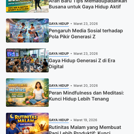
Arah Baru Tips Memadupadankan
Busana untuk Gaya Hidup Aktif
GAYA HIDUP
Maret 23, 2026
Pengaruh Media Sosial terhadap
Pola Pikir Generasi Z
GAYA HIDUP
Maret 23, 2026
Gaya Hidup Generasi Z di Era
Digital
GAYA HIDUP
Maret 20, 2026
Peran Mindfulness dan Meditasi:
Kunci Hidup Lebih Tenang
GAYA HIDUP
Maret 19, 2026
Rutinitas Malam yang Membuat
Pagi Lebih Produktif: Kunci