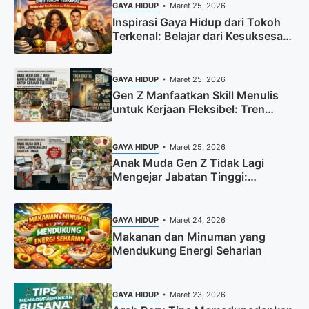
GAYA HIDUP
Maret 25, 2026
Inspirasi Gaya Hidup dari Tokoh
Terkenal: Belajar dari Kesuksesan
dan Kebiasaan Mereka
GAYA HIDUP
Maret 25, 2026
Gen Z Manfaatkan Skill Menulis
untuk Kerjaan Fleksibel: Tren
Karier Digital Semakin Diminati
GAYA HIDUP
Maret 25, 2026
Anak Muda Gen Z Tidak Lagi
Mengejar Jabatan Tinggi:
Prioritaskan Work-Life Balance
dan Stabilitas Finansial
GAYA HIDUP
Maret 24, 2026
Makanan dan Minuman yang
Mendukung Energi Seharian
GAYA HIDUP
Maret 23, 2026