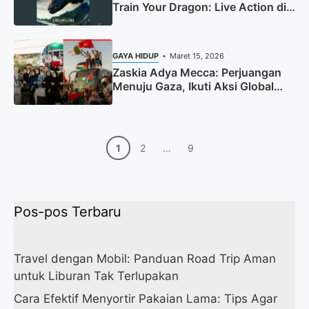
Train Your Dragon: Live Action di
Bioskop!
GAYA HIDUP
Maret 15, 2026
Zaskia Adya Mecca: Perjuangan
Menuju Gaza, Ikuti Aksi Global
March!
Halaman
Halaman
Halaman
1
2
…
9
Pos-pos Terbaru
Travel dengan Mobil: Panduan Road Trip Aman
untuk Liburan Tak Terlupakan
Cara Efektif Menyortir Pakaian Lama: Tips Agar