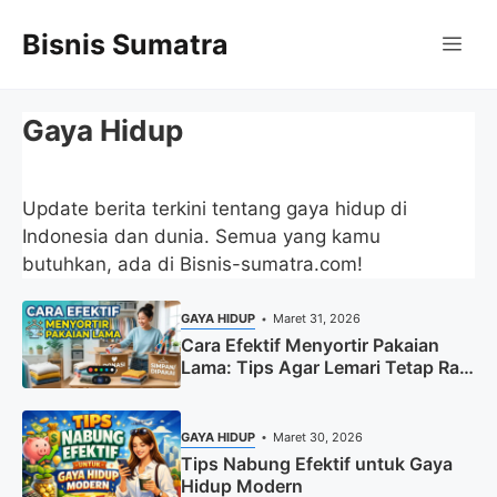
Langsung
Bisnis Sumatra
ke
Me
isi
Gaya Hidup
Update berita terkini tentang gaya hidup di
Indonesia dan dunia. Semua yang kamu
butuhkan, ada di Bisnis-sumatra.com!
GAYA HIDUP
Maret 31, 2026
Cara Efektif Menyortir Pakaian
Lama: Tips Agar Lemari Tetap Rapi
dan Berguna
GAYA HIDUP
Maret 30, 2026
Tips Nabung Efektif untuk Gaya
Hidup Modern