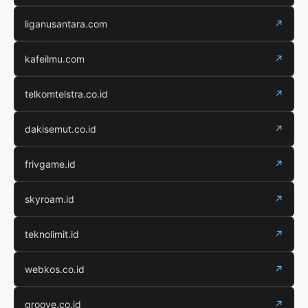
liganusantara.com
↗
kafeilmu.com
↗
telkomtelstra.co.id
↗
dakisemut.co.id
↗
frivgame.id
↗
skyroam.id
↗
teknolimit.id
↗
webkos.co.id
↗
groove.co.id
↗