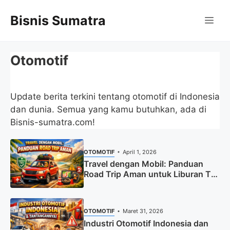
Langsung
Bisnis Sumatra
ke
Me
isi
Otomotif
Update berita terkini tentang otomotif di Indonesia
dan dunia. Semua yang kamu butuhkan, ada di
Bisnis-sumatra.com!
OTOMOTIF
April 1, 2026
Travel dengan Mobil: Panduan
Road Trip Aman untuk Liburan Tak
Terlupakan
OTOMOTIF
Maret 31, 2026
Industri Otomotif Indonesia dan