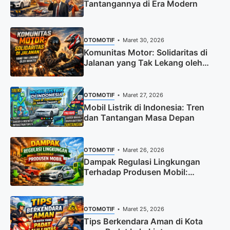
Tantangannya di Era Modern
OTOMOTIF
Maret 30, 2026
Komunitas Motor: Solidaritas di
Jalanan yang Tak Lekang oleh
Waktu
OTOMOTIF
Maret 27, 2026
Mobil Listrik di Indonesia: Tren
dan Tantangan Masa Depan
OTOMOTIF
Maret 26, 2026
Dampak Regulasi Lingkungan
Terhadap Produsen Mobil:
Tantangan dan Peluang Industri
Otomotif
OTOMOTIF
Maret 25, 2026
Tips Berkendara Aman di Kota