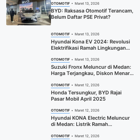
OTOMOTIF
Maret 13, 2026
BYD: Raksasa Otomotif Terancam,
Belum Daftar PSE Privat?
OTOMOTIF
Maret 13, 2026
Hyundai Kona EV 2024: Revolusi
Elektrifikasi Ramah Lingkungan
Hadir
OTOMOTIF
Maret 13, 2026
Suzuki Fronx Meluncur di Medan:
Harga Terjangkau, Diskon Menarik
Hingga Rp10 Juta
OTOMOTIF
Maret 12, 2026
Honda Tersungkur, BYD Rajai
Pasar Mobil April 2025
OTOMOTIF
Maret 12, 2026
Hyundai KONA Electric Meluncur
di Medan: Listrik Ramah
Lingkungan di Festival Merdeka
Berkendara
OTOMOTIF
Maret 12, 2026