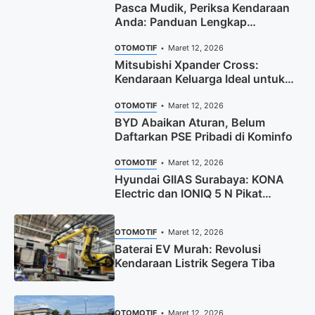
Pasca Mudik, Periksa Kendaraan
Anda: Panduan Lengkap
Keamanan & Performa
OTOMOTIF
Maret 12, 2026
Mitsubishi Xpander Cross:
Kendaraan Keluarga Ideal untuk
Petualangan Modern
OTOMOTIF
Maret 12, 2026
BYD Abaikan Aturan, Belum
Daftarkan PSE Pribadi di Kominfo
OTOMOTIF
Maret 12, 2026
Hyundai GIIAS Surabaya: KONA
Electric dan IONIQ 5 N Pikat
Pengunjung
OTOMOTIF
Maret 12, 2026
Baterai EV Murah: Revolusi
Kendaraan Listrik Segera Tiba
OTOMOTIF
Maret 12, 2026