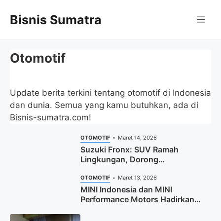
Langsung
Bisnis Sumatra
ke
Me
isi
Otomotif
Update berita terkini tentang otomotif di Indonesia
dan dunia. Semua yang kamu butuhkan, ada di
Bisnis-sumatra.com!
OTOMOTIF
Maret 14, 2026
Suzuki Fronx: SUV Ramah
Lingkungan, Dorong
Pertumbuhan Industri Nasional
OTOMOTIF
Maret 13, 2026
MINI Indonesia dan MINI
Performance Motors Hadirkan
Generasi Baru MINI di Medan