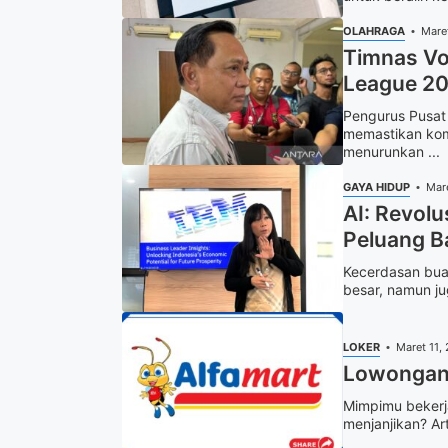
OLAHRAGA
Mare
Timnas Vo
League 2
Pengurus Pusat 
memastikan kom
menurunkan ...
GAYA HIDUP
Mar
AI: Revolu
Peluang B
Kecerdasan buat
besar, namun ju
LOKER
Maret 11,
Lowongan 
Mimpimu bekerja
menjanjikan? Art