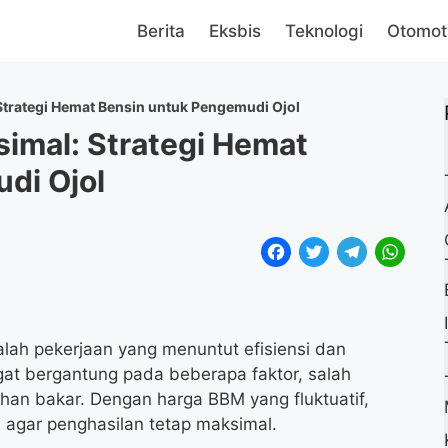
Berita
Eksbis
Teknologi
Otomot
trategi Hemat Bensin untuk Pengemudi Ojol
imal: Strategi Hemat
di Ojol
F
T
T
W
a
w
e
h
c
i
l
a
e
t
e
t
alah pekerjaan yang menuntut efisiensi dan
at bergantung pada beberapa faktor, salah
b
t
g
s
han bakar. Dengan harga BBM yang fluktuatif,
o
e
r
A
agar penghasilan tetap maksimal.
o
r
a
p