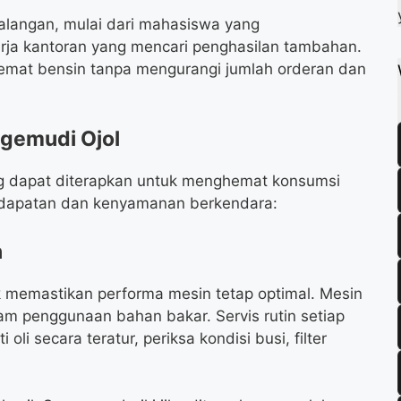
k
m
p
kalangan, mulai dari mahasiswa yang
ja kantoran yang mencari penghasilan tambahan.
mat bensin tanpa mengurangi jumlah orderan dan
ngemudi Ojol
yang dapat diterapkan untuk menghemat konsumsi
ndapatan dan kenyamanan berkendara:
n
k memastikan performa mesin tetap optimal. Mesin
lam penggunaan bahan bakar. Servis rutin setiap
li secara teratur, periksa kondisi busi, filter