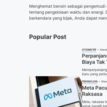
Menghemat bensin sebagai pengemudi ojo
tentang pengelolaan waktu dan energi. 
berkendara yang bijak, Anda dapat me
Popular Post
OTOMOTIF
Maret
Perpanjan
Biaya Tak
Memperpanjang 
baru yang perlu
TEKNOLOGI
Mare
Meta Pacu 
Raksasa
Meta, raksasa t
untuk beralih ke