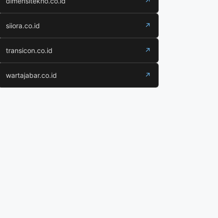
dimensitekno.co.id
↗
siiora.co.id
↗
transicon.co.id
↗
wartajabar.co.id
↗