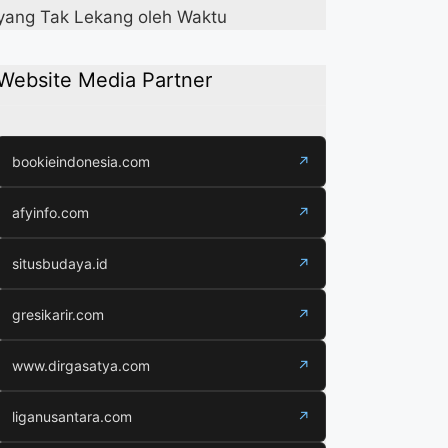
yang Tak Lekang oleh Waktu
Website Media Partner
bookieindonesia.com
↗
afyinfo.com
↗
situsbudaya.id
↗
gresikarir.com
↗
www.dirgasatya.com
↗
liganusantara.com
↗