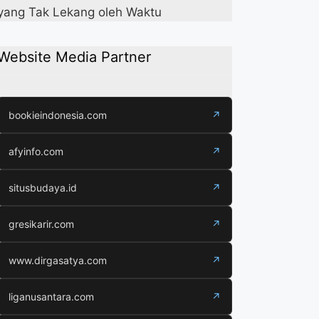
yang Tak Lekang oleh Waktu
Website Media Partner
bookieindonesia.com
↗
afyinfo.com
↗
situsbudaya.id
↗
gresikarir.com
↗
www.dirgasatya.com
↗
liganusantara.com
↗