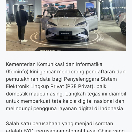
o
e
r
A
o
r
a
p
k
m
p
Kementerian Komunikasi dan Informatika
(Kominfo) kini gencar mendorong pendaftaran dan
pemutakhiran data bagi Penyelenggara Sistem
Elektronik Lingkup Privat (PSE Privat), baik
domestik maupun asing. Langkah tegas ini diambil
untuk memperkuat tata kelola digital nasional dan
melindungi pengguna layanan digital di Indonesia.
Salah satu perusahaan yang menjadi sorotan
adalah BYD, perusahaan otomotif asal China yang