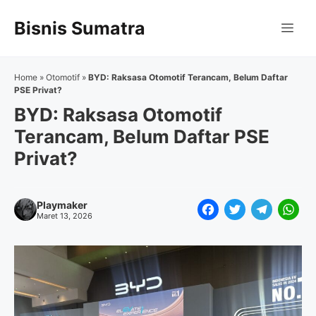
Langsung
Bisnis Sumatra
ke
Me
isi
Home
»
Otomotif
»
BYD: Raksasa Otomotif Terancam, Belum Daftar
PSE Privat?
BYD: Raksasa Otomotif
Terancam, Belum Daftar PSE
Privat?
Playmaker
F
T
T
W
Maret 13, 2026
a
w
e
h
c
i
l
a
e
t
e
t
b
t
g
s