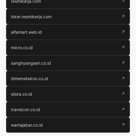
resmikerja.com
↗
loker.resmikerja.com
↗
alfamart.web.id
↗
micro.co.id
↗
sanghyangseri.co.id
↗
dimensitekno.co.id
↗
siiora.co.id
↗
transicon.co.id
↗
wartajabar.co.id
↗