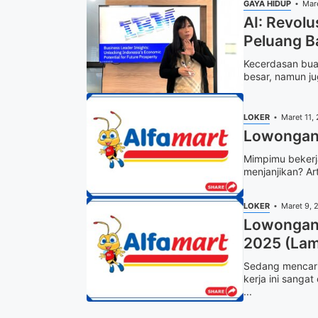
GAYA HIDUP
Mar
AI: Revolu
Peluang B
Kecerdasan buat
besar, namun ju
LOKER
Maret 11,
Lowongan 
Mimpimu bekerja
menjanjikan? Art
LOKER
Maret 9, 
Lowongan 
2025 (Lam
Sedang mencari
kerja ini sang
...