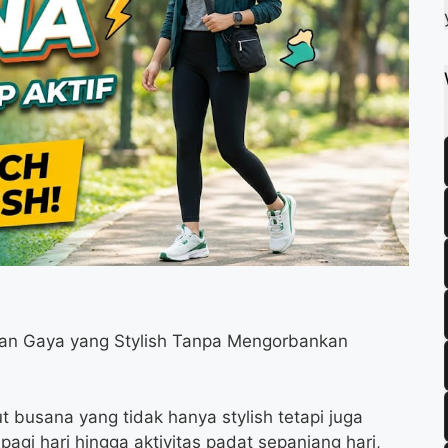
k
m
p
n Gaya yang Stylish Tanpa Mengorbankan
t busana yang tidak hanya stylish tetapi juga
 pagi hari hingga aktivitas padat sepanjang hari,