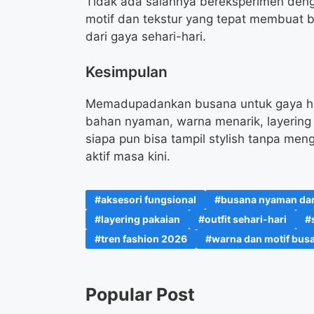
Tidak ada salahnya bereksperimen denga
motif dan tekstur yang tepat membuat bu
dari gaya sehari-hari.
Kesimpulan
Memadupadankan busana untuk gaya hid
bahan nyaman, warna menarik, layering pr
siapa pun bisa tampil stylish tanpa men
aktif masa kini.
aksesori fungsional
busana nyaman dan
layering pakaian
outfit sehari-hari
tren fashion 2026
warna dan motif bus
Popular Post