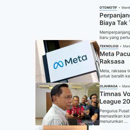
OTOMOTIF
Maret
Perpanjan
Biaya Tak
Memperpanjang 
baru yang perlu
TEKNOLOGI
Mare
Meta Pacu 
Raksasa
Meta, raksasa t
untuk beralih ke
OLAHRAGA
Mare
Timnas Vo
League 2
Pengurus Pusat 
memastikan kom
menurunkan ...