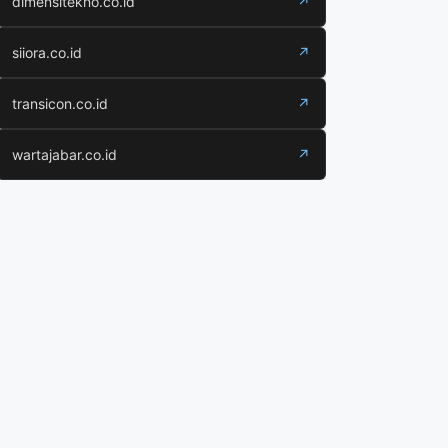
dimensitekno.co.id
↗
siiora.co.id
↗
transicon.co.id
↗
wartajabar.co.id
↗