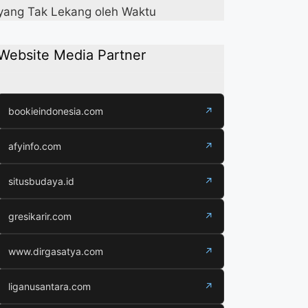
yang Tak Lekang oleh Waktu
Website Media Partner
bookieindonesia.com
↗
afyinfo.com
↗
situsbudaya.id
↗
gresikarir.com
↗
www.dirgasatya.com
↗
liganusantara.com
↗