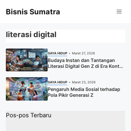
Langsung
Bisnis Sumatra
ke
Me
isi
literasi digital
GAYA HIDUP
Maret 27, 2026
Budaya Instan dan Tantangan
Literasi Digital Gen Z di Era Konten
Cepat dan Visual
GAYA HIDUP
Maret 23, 2026
Pengaruh Media Sosial terhadap
Pola Pikir Generasi Z
Pos-pos Terbaru