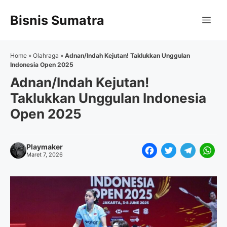
Langsung
Bisnis Sumatra
ke
Me
isi
Home
»
Olahraga
»
Adnan/Indah Kejutan! Taklukkan Unggulan
Indonesia Open 2025
Adnan/Indah Kejutan!
Taklukkan Unggulan Indonesia
Open 2025
Playmaker
F
T
T
W
Maret 7, 2026
a
w
e
h
c
i
l
a
e
t
e
t
b
t
g
s