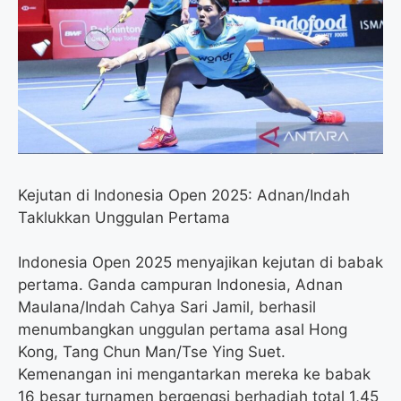
o
e
r
A
o
r
a
p
k
m
p
Kejutan di Indonesia Open 2025: Adnan/Indah
Taklukkan Unggulan Pertama
Indonesia Open 2025 menyajikan kejutan di babak
pertama. Ganda campuran Indonesia, Adnan
Maulana/Indah Cahya Sari Jamil, berhasil
menumbangkan unggulan pertama asal Hong
Kong, Tang Chun Man/Tse Ying Suet.
Kemenangan ini mengantarkan mereka ke babak
16 besar turnamen bergengsi berhadiah total 1,45