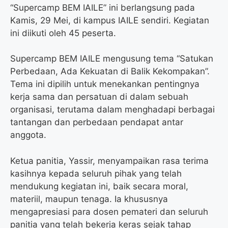
o
r
a
p
“Supercamp BEM IAILE” ini berlangsung pada
k
m
p
Kamis, 29 Mei, di kampus IAILE sendiri. Kegiatan
ini diikuti oleh 45 peserta.
Supercamp BEM IAILE mengusung tema “Satukan
Perbedaan, Ada Kekuatan di Balik Kekompakan”.
Tema ini dipilih untuk menekankan pentingnya
kerja sama dan persatuan di dalam sebuah
organisasi, terutama dalam menghadapi berbagai
tantangan dan perbedaan pendapat antar
anggota.
Ketua panitia, Yassir, menyampaikan rasa terima
kasihnya kepada seluruh pihak yang telah
mendukung kegiatan ini, baik secara moral,
materiil, maupun tenaga. Ia khususnya
mengapresiasi para dosen pemateri dan seluruh
panitia yang telah bekerja keras sejak tahap