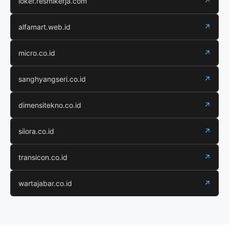
loker.resmikerja.com
↗
alfamart.web.id
↗
micro.co.id
↗
sanghyangseri.co.id
↗
dimensitekno.co.id
↗
siiora.co.id
↗
transicon.co.id
↗
wartajabar.co.id
↗