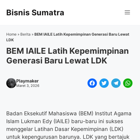
Langsung
Bisnis Sumatra
ke
Me
isi
Home
»
Berita
»
BEM IAILE Latih Kepemimpinan Generasi Baru Lewat
LDK
BEM IAILE Latih Kepemimpinan
Generasi Baru Lewat LDK
Playmaker
F
T
T
W
Maret 3, 2026
a
w
e
h
c
i
l
a
e
t
e
t
Badan Eksekutif Mahasiswa (BEM) Institut Agama
Islam Lukman Edy (IAILE) baru-baru ini sukses
b
t
g
s
menggelar Latihan Dasar Kepemimpinan (LDK)
o
e
r
A
untuk kepengurusan barunya. LDK yang bertajuk