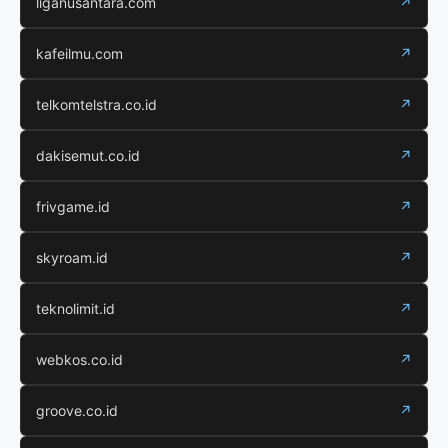
liganusantara.com
↗
kafeilmu.com
↗
telkomtelstra.co.id
↗
dakisemut.co.id
↗
frivgame.id
↗
skyroam.id
↗
teknolimit.id
↗
webkos.co.id
↗
groove.co.id
↗