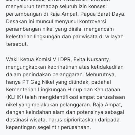
o
e
r
A
menyeluruh terhadap seluruh izin konsesi
o
r
a
p
pertambangan di Raja Ampat, Papua Barat Daya.
k
m
p
Desakan ini muncul menyusul kontroversi
penambangan nikel yang dinilai mengancam
kelestarian lingkungan dan pariwisata di wilayah
tersebut.
Wakil Ketua Komisi VII DPR, Evita Nursanty,
mengungkapkan keprihatinan atas ketidakadilan
dalam penindakan pelanggaran. Menurutnya,
hanya PT Gag Nikel yang ditindak, padahal
Kementerian Lingkungan Hidup dan Kehutanan
(KLHK) telah mengidentifikasi empat perusahaan
nikel yang melakukan pelanggaran. Raja Ampat,
dengan keindahan alam dan potensinya sebagai
destinasi wisata, harus diprioritaskan daripada
kepentingan segelintir perusahaan.