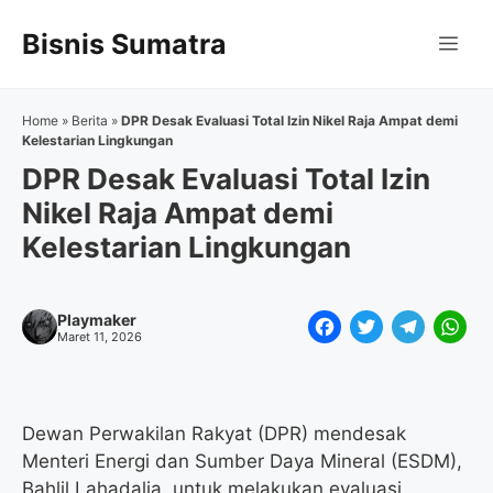
Langsung
Bisnis Sumatra
ke
Me
isi
Home
»
Berita
»
DPR Desak Evaluasi Total Izin Nikel Raja Ampat demi
Kelestarian Lingkungan
DPR Desak Evaluasi Total Izin
Nikel Raja Ampat demi
Kelestarian Lingkungan
Playmaker
F
T
T
W
Maret 11, 2026
a
w
e
h
c
i
l
a
e
t
e
t
Dewan Perwakilan Rakyat (DPR) mendesak
Menteri Energi dan Sumber Daya Mineral (ESDM),
b
t
g
s
Bahlil Lahadalia, untuk melakukan evaluasi