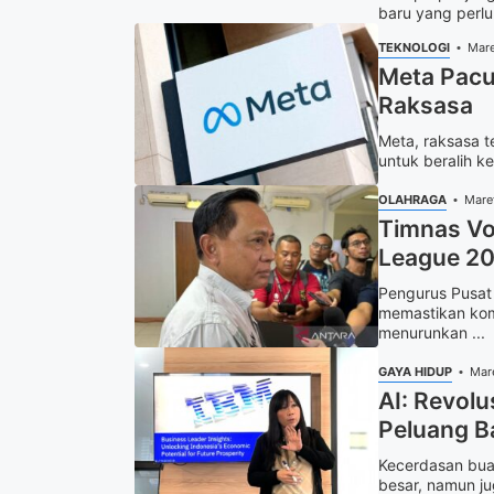
baru yang perlu
TEKNOLOGI
Mare
Meta Pacu 
Raksasa
Meta, raksasa t
untuk beralih ke
OLAHRAGA
Mare
Timnas Vo
League 2
Pengurus Pusat 
memastikan kom
menurunkan ...
GAYA HIDUP
Mar
AI: Revolu
Peluang B
Kecerdasan buat
besar, namun ju