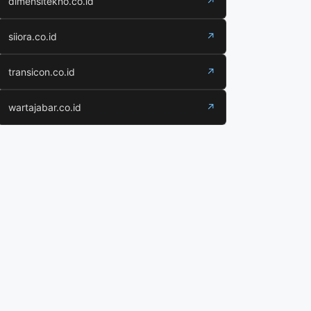
dimensitekno.co.id
↗
siiora.co.id
↗
transicon.co.id
↗
wartajabar.co.id
↗