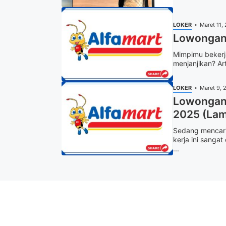
LOKER
Maret 11,
Lowongan 
Mimpimu bekerja
menjanjikan? Art
LOKER
Maret 9, 
Lowongan 
2025 (Lam
Sedang mencari
kerja ini sang
...