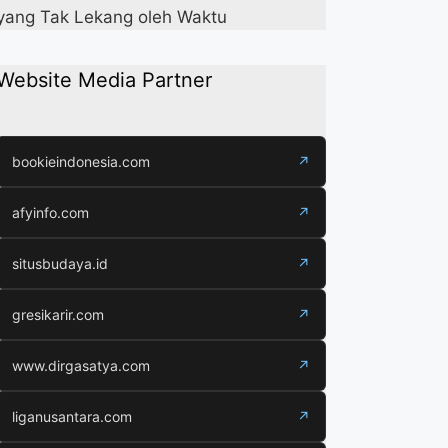
yang Tak Lekang oleh Waktu
Website Media Partner
bookieindonesia.com
↗
afyinfo.com
↗
situsbudaya.id
↗
gresikarir.com
↗
www.dirgasatya.com
↗
liganusantara.com
↗