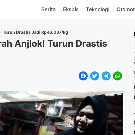
Berita
Eksbis
Teknologi
Otomot
! Turun Drastis Jadi Rp46.037/kg
ah Anjlok! Turun Drastis
F
T
T
W
a
w
e
h
c
i
l
a
e
t
e
t
b
t
g
s
o
e
r
A
o
r
a
p