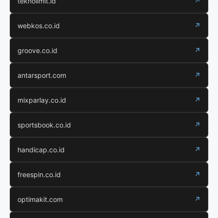
teknolimit.id
↗
webkos.co.id
↗
groove.co.id
↗
antarsport.com
↗
mixparlay.co.id
↗
sportsbook.co.id
↗
handicap.co.id
↗
freespin.co.id
↗
optimakit.com
↗