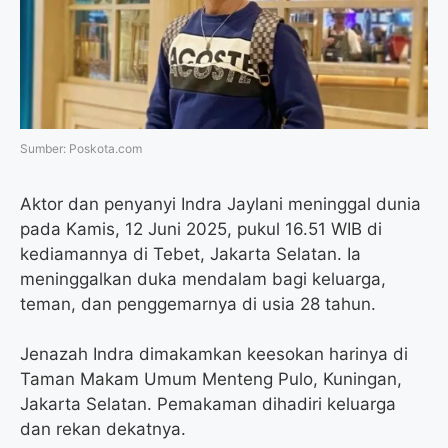
o
e
r
A
o
r
a
p
k
m
p
Sumber: Poskota.com
Aktor dan penyanyi Indra Jaylani meninggal dunia
pada Kamis, 12 Juni 2025, pukul 16.51 WIB di
kediamannya di Tebet, Jakarta Selatan. Ia
meninggalkan duka mendalam bagi keluarga,
teman, dan penggemarnya di usia 28 tahun.
Jenazah Indra dimakamkan keesokan harinya di
Taman Makam Umum Menteng Pulo, Kuningan,
Jakarta Selatan. Pemakaman dihadiri keluarga
dan rekan dekatnya.