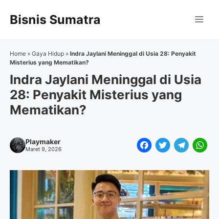
Langsung
Bisnis Sumatra
ke
Me
isi
Home
»
Gaya Hidup
»
Indra Jaylani Meninggal di Usia 28: Penyakit
Misterius yang Mematikan?
Indra Jaylani Meninggal di Usia
28: Penyakit Misterius yang
Mematikan?
Playmaker
F
T
T
W
Maret 9, 2026
a
w
e
h
c
i
l
a
e
t
e
t
b
t
g
s