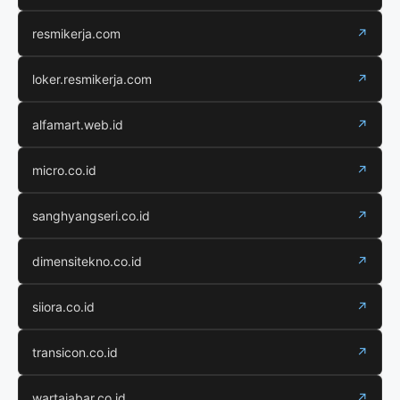
resmikerja.com
↗
loker.resmikerja.com
↗
alfamart.web.id
↗
micro.co.id
↗
sanghyangseri.co.id
↗
dimensitekno.co.id
↗
siiora.co.id
↗
transicon.co.id
↗
wartajabar.co.id
↗