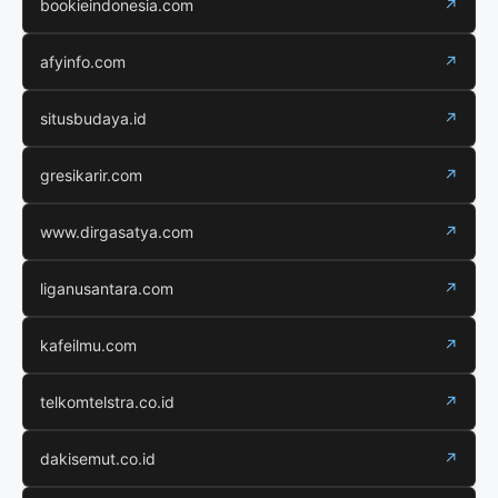
bookieindonesia.com
↗
afyinfo.com
↗
situsbudaya.id
↗
gresikarir.com
↗
www.dirgasatya.com
↗
liganusantara.com
↗
kafeilmu.com
↗
telkomtelstra.co.id
↗
dakisemut.co.id
↗