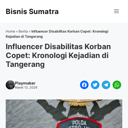
Langsung
Bisnis Sumatra
ke
Me
isi
Home
»
Berita
»
Influencer Disabilitas Korban Copet: Kronologi
Kejadian di Tangerang
Influencer Disabilitas Korban
Copet: Kronologi Kejadian di
Tangerang
Playmaker
F
T
T
W
Maret 13, 2026
a
w
e
h
c
i
l
a
e
t
e
t
b
t
g
s