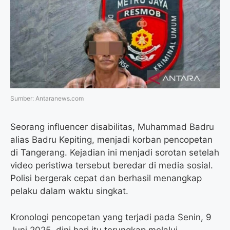
o
e
r
A
o
r
a
p
k
m
p
Sumber: Antaranews.com
Seorang influencer disabilitas, Muhammad Badru
alias Badru Kepiting, menjadi korban pencopetan
di Tangerang. Kejadian ini menjadi sorotan setelah
video peristiwa tersebut beredar di media sosial.
Polisi bergerak cepat dan berhasil menangkap
pelaku dalam waktu singkat.
Kronologi pencopetan yang terjadi pada Senin, 9
Juni 2025, dini hari itu terungkap melalui