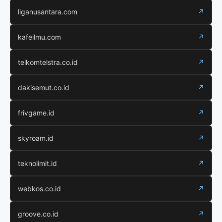
liganusantara.com
↗
kafeilmu.com
↗
telkomtelstra.co.id
↗
dakisemut.co.id
↗
frivgame.id
↗
skyroam.id
↗
teknolimit.id
↗
webkos.co.id
↗
groove.co.id
↗