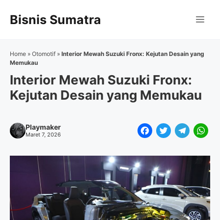
Langsung
Bisnis Sumatra
ke
Me
isi
Home
»
Otomotif
»
Interior Mewah Suzuki Fronx: Kejutan Desain yang
Memukau
Interior Mewah Suzuki Fronx:
Kejutan Desain yang Memukau
Playmaker
F
T
T
W
Maret 7, 2026
a
w
e
h
c
i
l
a
e
t
e
t
b
t
g
s
o
e
r
A