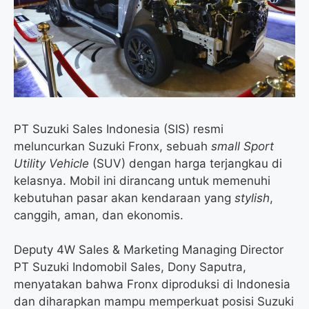
o
r
a
p
k
m
p
PT Suzuki Sales Indonesia (SIS) resmi
meluncurkan Suzuki Fronx, sebuah
small Sport
Utility Vehicle
(SUV) dengan harga terjangkau di
kelasnya. Mobil ini dirancang untuk memenuhi
kebutuhan pasar akan kendaraan yang
stylish
,
canggih, aman, dan ekonomis.
Deputy 4W Sales & Marketing Managing Director
PT Suzuki Indomobil Sales, Dony Saputra,
menyatakan bahwa Fronx diproduksi di Indonesia
dan diharapkan mampu memperkuat posisi Suzuki