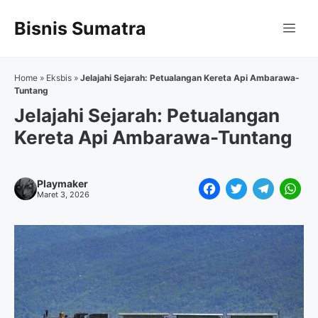
Langsung
Bisnis Sumatra
ke
Me
isi
Home
»
Eksbis
»
Jelajahi Sejarah: Petualangan Kereta Api Ambarawa-
Tuntang
Jelajahi Sejarah: Petualangan
Kereta Api Ambarawa-Tuntang
Playmaker
F
T
T
W
Maret 3, 2026
a
w
e
h
c
i
l
a
e
t
e
t
b
t
g
s
o
e
r
A