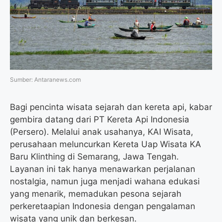
o
r
a
p
k
m
p
Sumber: Antaranews.com
Bagi pencinta wisata sejarah dan kereta api, kabar
gembira datang dari PT Kereta Api Indonesia
(Persero). Melalui anak usahanya, KAI Wisata,
perusahaan meluncurkan Kereta Uap Wisata KA
Baru Klinthing di Semarang, Jawa Tengah.
Layanan ini tak hanya menawarkan perjalanan
nostalgia, namun juga menjadi wahana edukasi
yang menarik, memadukan pesona sejarah
perkeretaapian Indonesia dengan pengalaman
wisata yang unik dan berkesan.