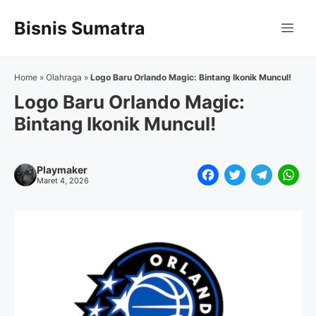
Langsung
Bisnis Sumatra
ke
Me
isi
Home
»
Olahraga
»
Logo Baru Orlando Magic: Bintang Ikonik Muncul!
Logo Baru Orlando Magic:
Bintang Ikonik Muncul!
Playmaker
F
T
T
W
Maret 4, 2026
a
w
e
h
c
i
l
a
e
t
e
t
b
t
g
s
o
e
r
A
o
r
a
p