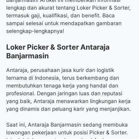
lengkap dan akurat tentang Loker Picker & Sorter,
termasuk gaji, kualifikasi, dan benefit. Baca
sampai selesai untuk mendapatkan gambaran
selengkap-lengkapnya!
Loker Picker & Sorter Antaraja
Banjarmasin
Antaraja, perusahaan jasa kurir dan logistik
ternama di Indonesia, terus berkembang dan
membutuhkan tenaga kerja yang handal dan
profesional. Dengan jaringan luas dan reputasi
yang baik, Antaraja menawarkan lingkungan kerja
yang dinamis dan peluang karir yang menjanjikan.
Saat ini, Antaraja Banjarmasin sedang membuka
lowongan pekerjaan untuk posisi Picker & Sorter.