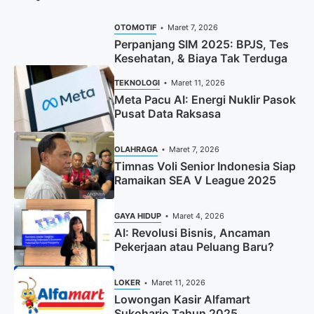
OTOMOTIF
Maret 7, 2026
Perpanjang SIM 2025: BPJS, Tes
Kesehatan, & Biaya Tak Terduga
TEKNOLOGI
Maret 11, 2026
Meta Pacu AI: Energi Nuklir Pasok
Pusat Data Raksasa
OLAHRAGA
Maret 7, 2026
Timnas Voli Senior Indonesia Siap
Ramaikan SEA V League 2025
GAYA HIDUP
Maret 4, 2026
AI: Revolusi Bisnis, Ancaman
Pekerjaan atau Peluang Baru?
LOKER
Maret 11, 2026
Lowongan Kasir Alfamart
Sukoharjo Tahun 2025