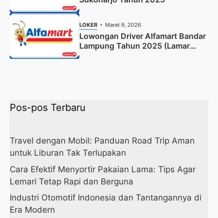
LOKER
Maret 9, 2026
Lowongan Driver Alfamart Bandar
Lampung Tahun 2025 (Lamar
Sekarang)
Pos-pos Terbaru
Travel dengan Mobil: Panduan Road Trip Aman
untuk Liburan Tak Terlupakan
Cara Efektif Menyortir Pakaian Lama: Tips Agar
Lemari Tetap Rapi dan Berguna
Industri Otomotif Indonesia dan Tantangannya di
Era Modern