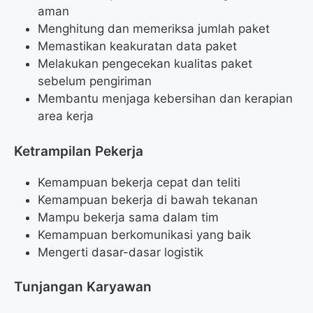
aman
Menghitung dan memeriksa jumlah paket
Memastikan keakuratan data paket
Melakukan pengecekan kualitas paket
sebelum pengiriman
Membantu menjaga kebersihan dan kerapian
area kerja
Ketrampilan Pekerja
Kemampuan bekerja cepat dan teliti
Kemampuan bekerja di bawah tekanan
Mampu bekerja sama dalam tim
Kemampuan berkomunikasi yang baik
Mengerti dasar-dasar logistik
Tunjangan Karyawan