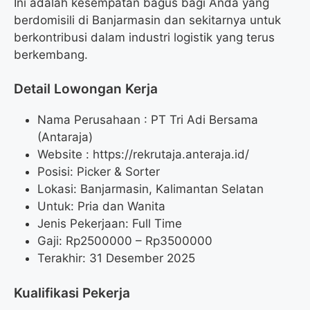
Ini adalah kesempatan bagus bagi Anda yang
berdomisili di Banjarmasin dan sekitarnya untuk
berkontribusi dalam industri logistik yang terus
berkembang.
Detail Lowongan Kerja
Nama Perusahaan :
PT Tri Adi Bersama
(Antaraja)
Website :
https://rekrutaja.anteraja.id/
Posisi: Picker & Sorter
Lokasi: Banjarmasin, Kalimantan Selatan
Untuk: Pria dan Wanita
Jenis Pekerjaan: Full Time
Gaji: Rp
2500000
– Rp
3500000
Terakhir: 31 Desember 2025
Kualifikasi Pekerja