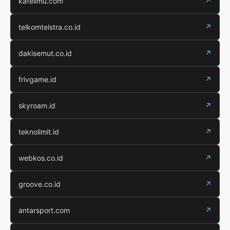
kafeilmu.com
↗
telkomtelstra.co.id
↗
dakisemut.co.id
↗
frivgame.id
↗
skyroam.id
↗
teknolimit.id
↗
webkos.co.id
↗
groove.co.id
↗
antarsport.com
↗