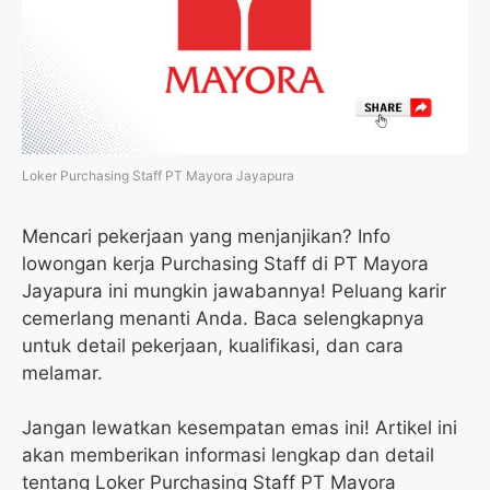
o
r
a
p
k
m
p
Loker Purchasing Staff PT Mayora Jayapura
Mencari pekerjaan yang menjanjikan? Info
lowongan kerja Purchasing Staff di PT Mayora
Jayapura ini mungkin jawabannya! Peluang karir
cemerlang menanti Anda. Baca selengkapnya
untuk detail pekerjaan, kualifikasi, dan cara
melamar.
Jangan lewatkan kesempatan emas ini! Artikel ini
akan memberikan informasi lengkap dan detail
tentang Loker Purchasing Staff PT Mayora