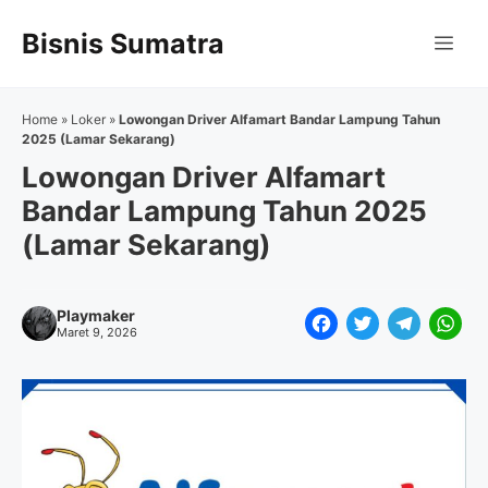
Langsung
Bisnis Sumatra
ke
Me
isi
Home
»
Loker
»
Lowongan Driver Alfamart Bandar Lampung Tahun
2025 (Lamar Sekarang)
Lowongan Driver Alfamart
Bandar Lampung Tahun 2025
(Lamar Sekarang)
Playmaker
F
T
T
W
Maret 9, 2026
a
w
e
h
c
i
l
a
e
t
e
t
b
t
g
s