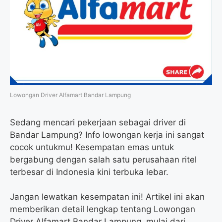
o
e
r
A
o
r
a
p
k
m
p
Lowongan Driver Alfamart Bandar Lampung
Sedang mencari pekerjaan sebagai driver di
Bandar Lampung? Info lowongan kerja ini sangat
cocok untukmu! Kesempatan emas untuk
bergabung dengan salah satu perusahaan ritel
terbesar di Indonesia kini terbuka lebar.
Jangan lewatkan kesempatan ini! Artikel ini akan
memberikan detail lengkap tentang Lowongan
Driver Alfamart Bandar Lampung, mulai dari