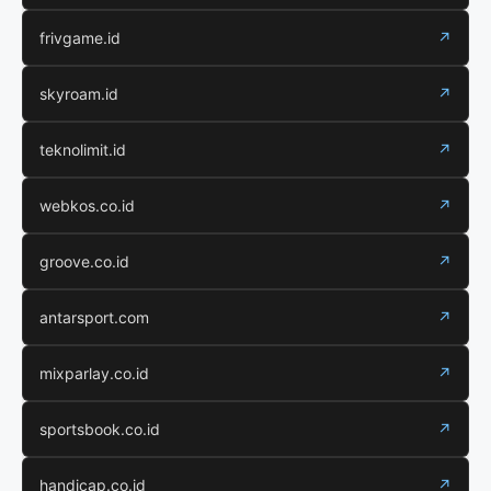
frivgame.id
↗
skyroam.id
↗
teknolimit.id
↗
webkos.co.id
↗
groove.co.id
↗
antarsport.com
↗
mixparlay.co.id
↗
sportsbook.co.id
↗
handicap.co.id
↗