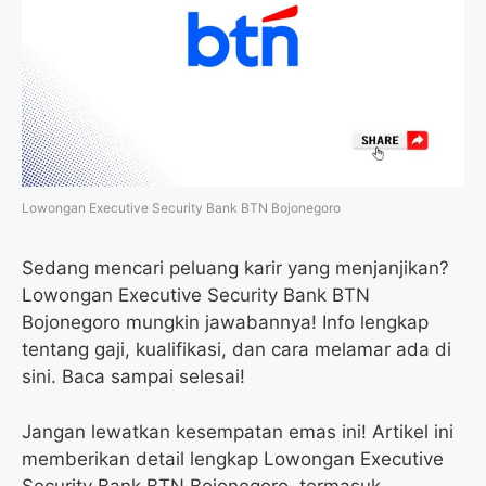
o
e
r
A
o
r
a
p
k
m
p
Lowongan Executive Security Bank BTN Bojonegoro
Sedang mencari peluang karir yang menjanjikan?
Lowongan Executive Security Bank BTN
Bojonegoro mungkin jawabannya! Info lengkap
tentang gaji, kualifikasi, dan cara melamar ada di
sini. Baca sampai selesai!
Jangan lewatkan kesempatan emas ini! Artikel ini
memberikan detail lengkap Lowongan Executive
Security Bank BTN Bojonegoro, termasuk