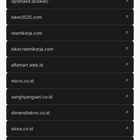
optimakit.id/loker/
↗
loker2025.com
↗
resmikerja.com
↗
loker.resmikerja.com
↗
alfamart.web.id
↗
micro.co.id
↗
sanghyangseri.co.id
↗
dimensitekno.co.id
↗
siiora.co.id
↗