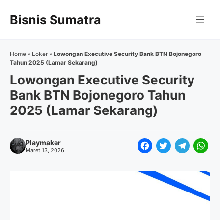
Langsung
Bisnis Sumatra
ke
Me
isi
Home
»
Loker
»
Lowongan Executive Security Bank BTN Bojonegoro
Tahun 2025 (Lamar Sekarang)
Lowongan Executive Security
Bank BTN Bojonegoro Tahun
2025 (Lamar Sekarang)
Playmaker
F
T
T
W
Maret 13, 2026
a
w
e
h
c
i
l
a
e
t
e
t
b
t
g
s