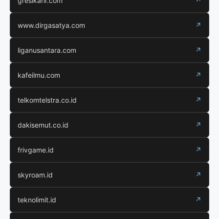
gresikarir.com
↗
www.dirgasatya.com
↗
liganusantara.com
↗
kafeilmu.com
↗
telkomtelstra.co.id
↗
dakisemut.co.id
↗
frivgame.id
↗
skyroam.id
↗
teknolimit.id
↗