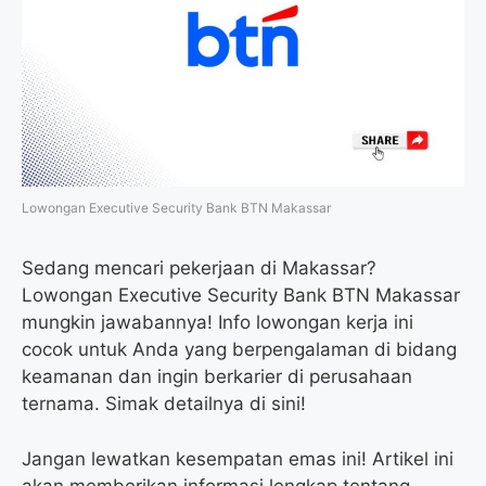
o
e
r
A
o
r
a
p
k
m
p
Lowongan Executive Security Bank BTN Makassar
Sedang mencari pekerjaan di Makassar?
Lowongan Executive Security Bank BTN Makassar
mungkin jawabannya! Info lowongan kerja ini
cocok untuk Anda yang berpengalaman di bidang
keamanan dan ingin berkarier di perusahaan
ternama. Simak detailnya di sini!
Jangan lewatkan kesempatan emas ini! Artikel ini
akan memberikan informasi lengkap tentang