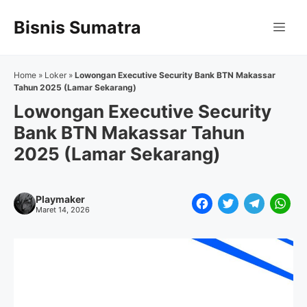
Langsung
Bisnis Sumatra
ke
Me
isi
Home
»
Loker
»
Lowongan Executive Security Bank BTN Makassar
Tahun 2025 (Lamar Sekarang)
Lowongan Executive Security
Bank BTN Makassar Tahun
2025 (Lamar Sekarang)
Playmaker
F
T
T
W
Maret 14, 2026
a
w
e
h
c
i
l
a
e
t
e
t
b
t
g
s