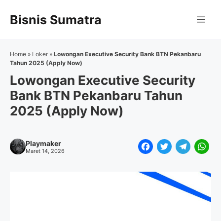
Langsung
Bisnis Sumatra
ke
Me
isi
Home
»
Loker
»
Lowongan Executive Security Bank BTN Pekanbaru
Tahun 2025 (Apply Now)
Lowongan Executive Security
Bank BTN Pekanbaru Tahun
2025 (Apply Now)
Playmaker
F
T
T
W
Maret 14, 2026
a
w
e
h
c
i
l
a
e
t
e
t
b
t
g
s