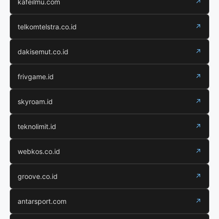
kafeilmu.com
↗
telkomtelstra.co.id
↗
dakisemut.co.id
↗
frivgame.id
↗
skyroam.id
↗
teknolimit.id
↗
webkos.co.id
↗
groove.co.id
↗
antarsport.com
↗