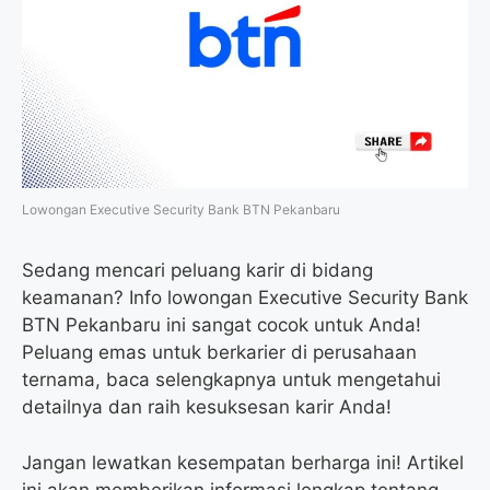
o
e
r
A
o
r
a
p
k
m
p
Lowongan Executive Security Bank BTN Pekanbaru
Sedang mencari peluang karir di bidang
keamanan? Info lowongan Executive Security Bank
BTN Pekanbaru ini sangat cocok untuk Anda!
Peluang emas untuk berkarier di perusahaan
ternama, baca selengkapnya untuk mengetahui
detailnya dan raih kesuksesan karir Anda!
Jangan lewatkan kesempatan berharga ini! Artikel
ini akan memberikan informasi lengkap tentang