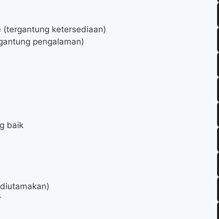
e (tergantung ketersediaan)
gantung pengalaman)
g baik
(diutamakan)
r