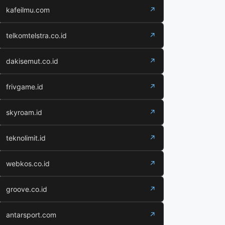
kafeilmu.com
↗
telkomtelstra.co.id
↗
dakisemut.co.id
↗
frivgame.id
↗
skyroam.id
↗
teknolimit.id
↗
webkos.co.id
↗
groove.co.id
↗
antarsport.com
↗