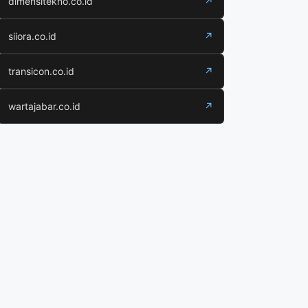
dimensitekno.co.id
↗
siiora.co.id
↗
transicon.co.id
↗
wartajabar.co.id
↗