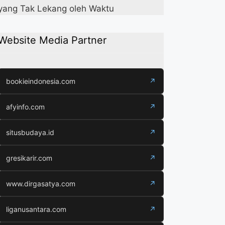
yang Tak Lekang oleh Waktu
Website Media Partner
bookieindonesia.com
↗
afyinfo.com
↗
situsbudaya.id
↗
gresikarir.com
↗
www.dirgasatya.com
↗
liganusantara.com
↗