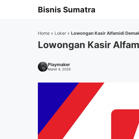
Langsung
Bisnis Sumatra
ke
isi
Home
»
Loker
»
Lowongan Kasir Alfamidi Dema
Lowongan Kasir Alfa
Playmaker
Maret 4, 2026