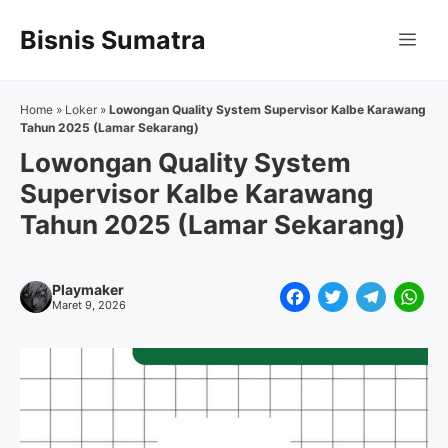
Langsung
Bisnis Sumatra
ke
Me
isi
Home
»
Loker
»
Lowongan Quality System Supervisor Kalbe Karawang
Tahun 2025 (Lamar Sekarang)
Lowongan Quality System
Supervisor Kalbe Karawang
Tahun 2025 (Lamar Sekarang)
Playmaker
F
T
T
W
Maret 9, 2026
a
w
e
h
c
i
l
a
e
t
e
t
b
t
g
s