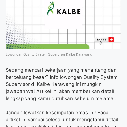
o
e
r
A
o
r
a
p
k
m
p
Lowongan Quality System Supervisor Kalbe Karawang
Sedang mencari pekerjaan yang menantang dan
berpeluang besar? Info lowongan Quality System
Supervisor di Kalbe Karawang ini mungkin
jawabannya! Artikel ini akan memberikan detail
lengkap yang kamu butuhkan sebelum melamar.
Jangan lewatkan kesempatan emas ini! Baca
artikel ini sampai selesai untuk mengetahui detail
lowongan, kualifikasi, hingga cara melamar kerja