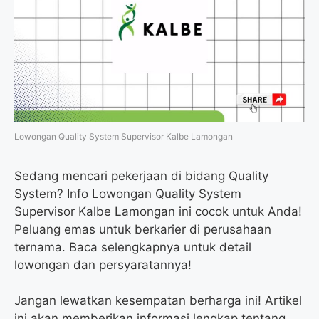
o
e
r
A
o
r
a
p
k
m
p
Lowongan Quality System Supervisor Kalbe Lamongan
Sedang mencari pekerjaan di bidang Quality
System? Info Lowongan Quality System
Supervisor Kalbe Lamongan ini cocok untuk Anda!
Peluang emas untuk berkarier di perusahaan
ternama. Baca selengkapnya untuk detail
lowongan dan persyaratannya!
Jangan lewatkan kesempatan berharga ini! Artikel
ini akan memberikan informasi lengkap tentang