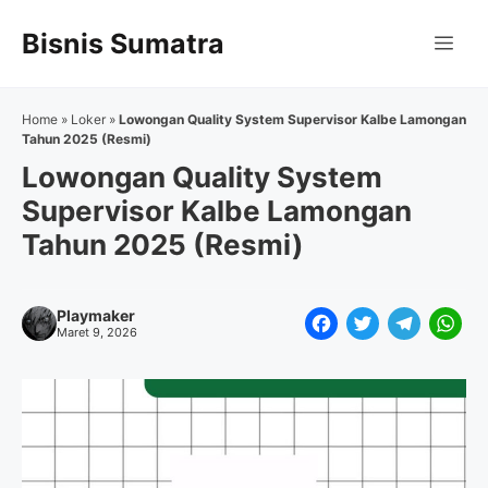
Langsung
Bisnis Sumatra
ke
Me
isi
Home
»
Loker
»
Lowongan Quality System Supervisor Kalbe Lamongan
Tahun 2025 (Resmi)
Lowongan Quality System
Supervisor Kalbe Lamongan
Tahun 2025 (Resmi)
Playmaker
F
T
T
W
Maret 9, 2026
a
w
e
h
c
i
l
a
e
t
e
t
b
t
g
s