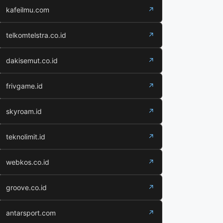
kafeilmu.com
↗
telkomtelstra.co.id
↗
dakisemut.co.id
↗
frivgame.id
↗
skyroam.id
↗
teknolimit.id
↗
webkos.co.id
↗
groove.co.id
↗
antarsport.com
↗