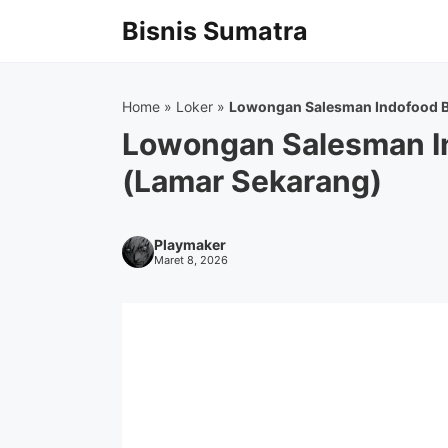
Langsung
Bisnis Sumatra
ke
isi
Home
»
Loker
»
Lowongan Salesman Indofood B
Lowongan Salesman I
(Lamar Sekarang)
Playmaker
Maret 8, 2026