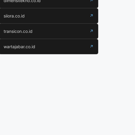
dimensitekno.co.id
↗
siiora.co.id
↗
transicon.co.id
↗
wartajabar.co.id
↗