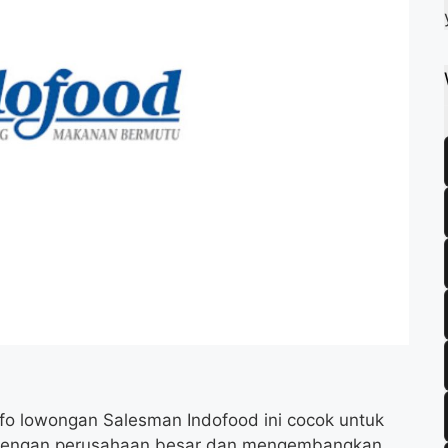
k
m
p
fo lowongan Salesman Indofood ini cocok untuk
 dengan perusahaan besar dan mengembangkan