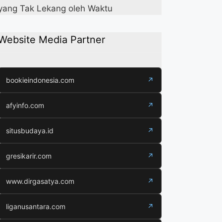
yang Tak Lekang oleh Waktu
Website Media Partner
bookieindonesia.com
↗
afyinfo.com
↗
situsbudaya.id
↗
gresikarir.com
↗
www.dirgasatya.com
↗
liganusantara.com
↗