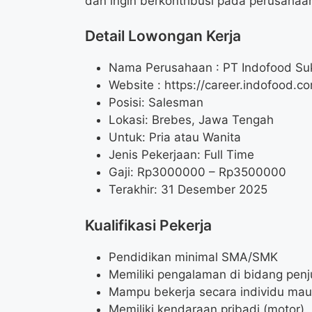
dan ingin berkontribusi pada perusahaa
Detail Lowongan Kerja
Nama Perusahaan :
PT Indofood Su
Website :
https://career.indofood.c
Posisi: Salesman
Lokasi: Brebes, Jawa Tengah
Untuk: Pria atau Wanita
Jenis Pekerjaan: Full Time
Gaji: Rp
3000000
– Rp
3500000
Terakhir: 31 Desember 2025
Kualifikasi Pekerja
Pendidikan minimal SMA/SMK
Memiliki pengalaman di bidang penj
Mampu bekerja secara individu mau
Memiliki kendaraan pribadi (motor)