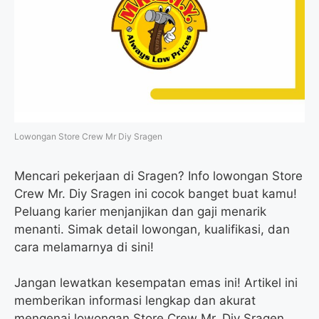
o
e
r
A
o
r
a
p
k
m
p
Lowongan Store Crew Mr Diy Sragen
Mencari pekerjaan di Sragen? Info lowongan Store
Crew Mr. Diy Sragen ini cocok banget buat kamu!
Peluang karier menjanjikan dan gaji menarik
menanti. Simak detail lowongan, kualifikasi, dan
cara melamarnya di sini!
Jangan lewatkan kesempatan emas ini! Artikel ini
memberikan informasi lengkap dan akurat
mengenai lowongan Store Crew Mr. Diy Sragen,