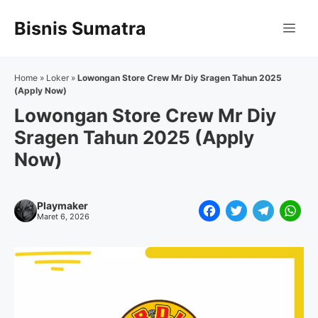
Langsung
Bisnis Sumatra
ke
Me
isi
Home
»
Loker
»
Lowongan Store Crew Mr Diy Sragen Tahun 2025
(Apply Now)
Lowongan Store Crew Mr Diy
Sragen Tahun 2025 (Apply
Now)
Playmaker
F
T
T
W
Maret 6, 2026
a
w
e
h
c
i
l
a
e
t
e
t
b
t
g
s