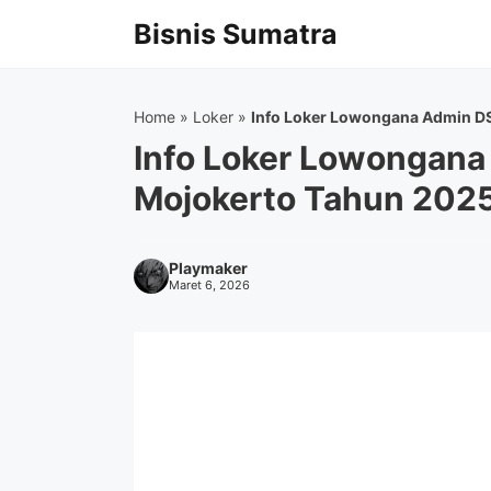
Langsung
Bisnis Sumatra
ke
isi
Home
»
Loker
»
Info Loker Lowongana Admin D
Info Loker Lowongana
Mojokerto Tahun 2025
Playmaker
Maret 6, 2026