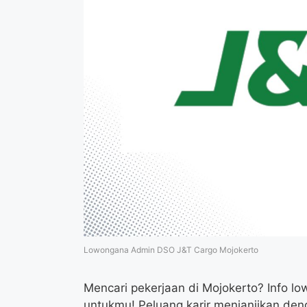
Lowongana Admin DSO J&T Cargo Mojokerto
Mencari pekerjaan di Mojokerto? Info 
untukmu! Peluang karir menjanjikan den