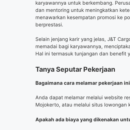
karyawannya untuk berkembang. Perusa
dan mentoring untuk meningkatkan keter
menawarkan kesempatan promosi ke posi
berprestasi.
Selain jenjang karir yang jelas, J&T Car
memadai bagi karyawannya, menciptakan
Hal ini termasuk tunjangan dan benefit y
Tanya Seputar Pekerjaan
Bagaimana cara melamar pekerjaan in
Anda dapat melamar melalui website re
Mojokerto, atau melalui situs lowongan k
Apakah ada biaya yang dikenakan unt