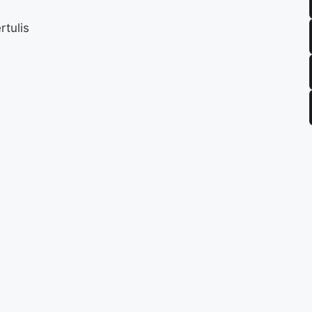
tulis