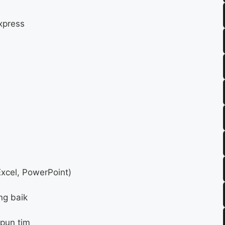
xpress
Excel, PowerPoint)
ng baik
pun tim