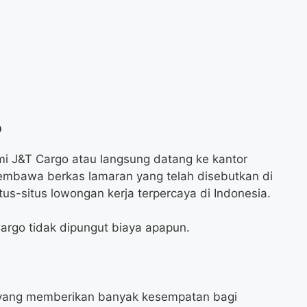
o
smi J&T Cargo atau langsung datang ke kantor
mbawa berkas lamaran yang telah disebutkan di
tus-situs lowongan kerja terpercaya di Indonesia.
Cargo tidak dipungut biaya apapun.
 yang memberikan banyak kesempatan bagi