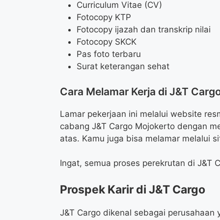
Curriculum Vitae (CV)
Fotocopy KTP
Fotocopy ijazah dan transkrip nilai
Fotocopy SKCK
Pas foto terbaru
Surat keterangan sehat
Cara Melamar Kerja di J&T Carg
Lamar pekerjaan ini melalui website re
cabang J&T Cargo Mojokerto dengan me
atas. Kamu juga bisa melamar melalui si
Ingat, semua proses perekrutan di J&T 
Prospek Karir di J&T Cargo
J&T Cargo dikenal sebagai perusahaan