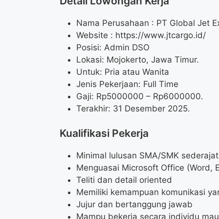
Detail Lowongan Kerja
Nama Perusahaan :
PT Global Jet E
Website :
https://www.jtcargo.id/
Posisi: Admin DSO
Lokasi: Mojokerto, Jawa Timur.
Untuk: Pria atau Wanita
Jenis Pekerjaan: Full Time
Gaji: Rp
5000000
– Rp
6000000
.
Terakhir: 31 Desember 2025.
Kualifikasi Pekerja
Minimal lulusan SMA/SMK sederajat
Menguasai Microsoft Office (Word, 
Teliti dan detail oriented
Memiliki kemampuan komunikasi ya
Jujur dan bertanggung jawab
Mampu bekerja secara individu mau