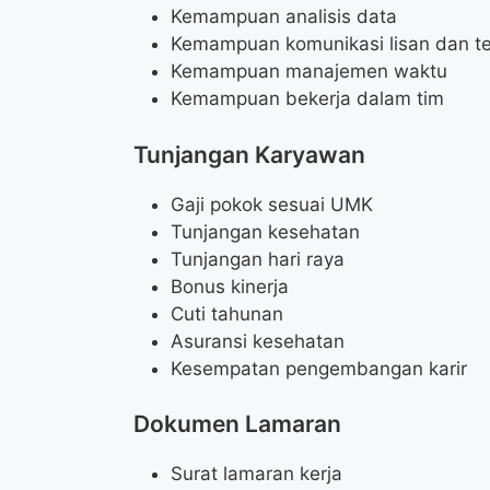
Kemampuan analisis data
Kemampuan komunikasi lisan dan ter
Kemampuan manajemen waktu
Kemampuan bekerja dalam tim
Tunjangan Karyawan
Gaji pokok sesuai UMK
Tunjangan kesehatan
Tunjangan hari raya
Bonus kinerja
Cuti tahunan
Asuransi kesehatan
Kesempatan pengembangan karir
Dokumen Lamaran
Surat lamaran kerja