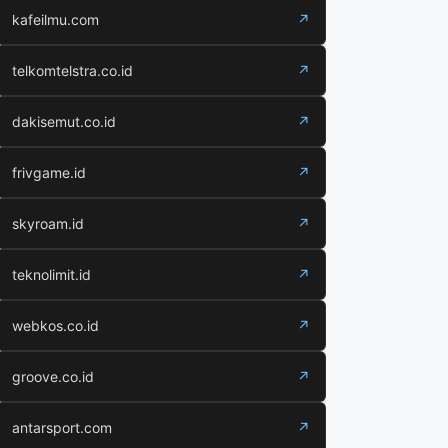
kafeilmu.com
↗
telkomtelstra.co.id
↗
dakisemut.co.id
↗
frivgame.id
↗
skyroam.id
↗
teknolimit.id
↗
webkos.co.id
↗
groove.co.id
↗
antarsport.com
↗