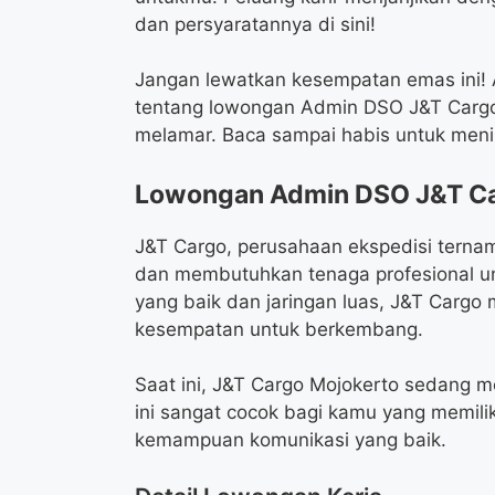
dan persyaratannya di sini!
Jangan lewatkan kesempatan emas ini! A
tentang lowongan Admin DSO J&T Cargo M
melamar. Baca sampai habis untuk men
Lowongan Admin DSO J&T Ca
J&T Cargo, perusahaan ekspedisi ternam
dan membutuhkan tenaga profesional u
yang baik dan jaringan luas, J&T Cargo
kesempatan untuk berkembang.
Saat ini, J&T Cargo Mojokerto sedang 
ini sangat cocok bagi kamu yang memiliki 
kemampuan komunikasi yang baik.