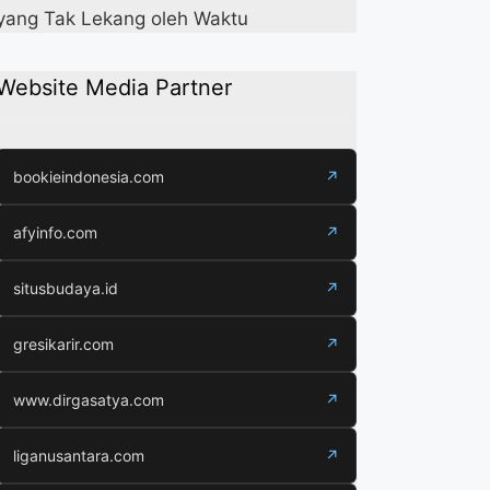
yang Tak Lekang oleh Waktu
Website Media Partner
bookieindonesia.com
↗
afyinfo.com
↗
situsbudaya.id
↗
gresikarir.com
↗
www.dirgasatya.com
↗
liganusantara.com
↗