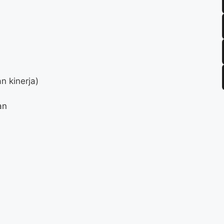
 kinerja)
an