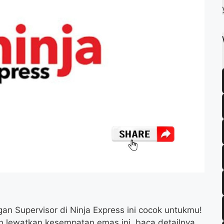
k
m
p
gan Supervisor di Ninja Express ini cocok untukmu!
n lewatkan kesempatan emas ini, baca detailnya