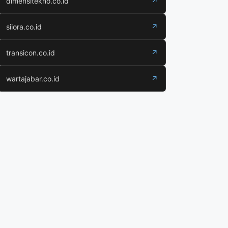
dimensitekno.co.id
↗
siiora.co.id
↗
transicon.co.id
↗
wartajabar.co.id
↗