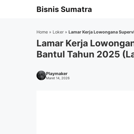
Langsung
Bisnis Sumatra
ke
isi
Home
»
Loker
»
Lamar Kerja Lowongana Supervi
Lamar Kerja Lowongan
Bantul Tahun 2025 (L
Playmaker
Maret 14, 2026