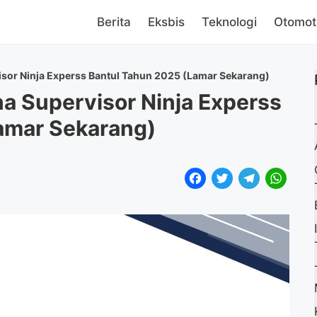
Berita
Eksbis
Teknologi
Otomot
sor Ninja Experss Bantul Tahun 2025 (Lamar Sekarang)
a Supervisor Ninja Experss
amar Sekarang)
F
T
T
W
a
w
e
h
c
i
l
a
e
t
e
t
b
t
g
s
o
e
r
A
o
r
a
p