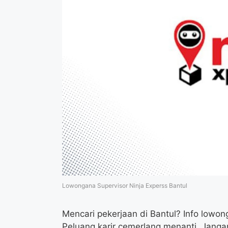
Lowongana Supervisor Ninja Experss Bantul
Mencari pekerjaan di Bantul? Info lowon
Peluang karir cemerlang menanti. Janga