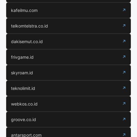
kafeilmu.com
↗
telkomtelstra.co.id
↗
dakisemut.co.id
↗
frivgame.id
↗
skyroam.id
↗
teknolimit.id
↗
webkos.co.id
↗
groove.co.id
↗
antarsport.com
↗