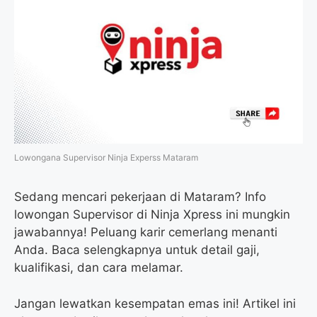
b
t
g
s
o
e
r
A
o
r
a
p
k
m
p
Lowongana Supervisor Ninja Experss Mataram
Sedang mencari pekerjaan di Mataram? Info
lowongan Supervisor di Ninja Xpress ini mungkin
jawabannya! Peluang karir cemerlang menanti
Anda. Baca selengkapnya untuk detail gaji,
kualifikasi, dan cara melamar.
Jangan lewatkan kesempatan emas ini! Artikel ini