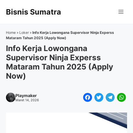
Langsung
Bisnis Sumatra
ke
Me
isi
Home
»
Loker
»
Info Kerja Lowongana Supervisor Ninja Experss
Mataram Tahun 2025 (Apply Now)
Info Kerja Lowongana
Supervisor Ninja Experss
Mataram Tahun 2025 (Apply
Now)
Playmaker
F
T
T
W
Maret 14, 2026
a
w
e
h
c
i
l
a
e
t
e
t