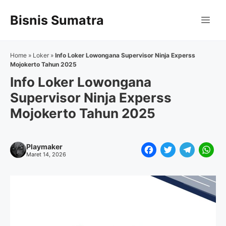
Langsung
Bisnis Sumatra
ke
Me
isi
Home
»
Loker
»
Info Loker Lowongana Supervisor Ninja Experss
Mojokerto Tahun 2025
Info Loker Lowongana
Supervisor Ninja Experss
Mojokerto Tahun 2025
Playmaker
F
T
T
W
Maret 14, 2026
a
w
e
h
c
i
l
a
e
t
e
t
b
t
g
s