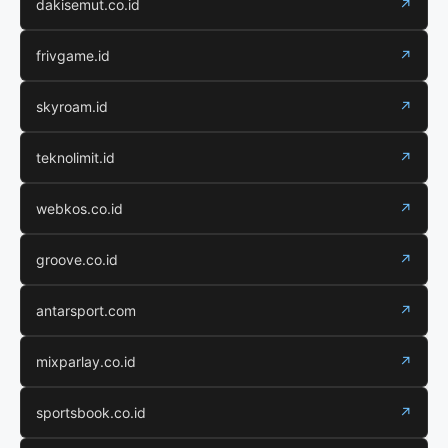
dakisemut.co.id
↗
frivgame.id
↗
skyroam.id
↗
teknolimit.id
↗
webkos.co.id
↗
groove.co.id
↗
antarsport.com
↗
mixparlay.co.id
↗
sportsbook.co.id
↗