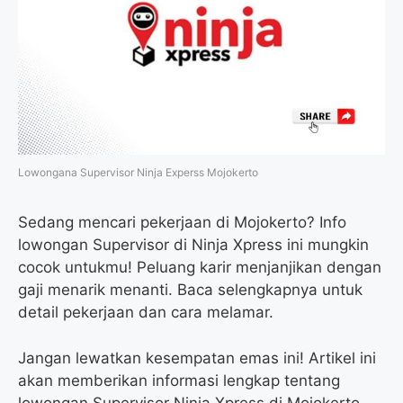
o
e
r
A
o
r
a
p
k
m
p
Lowongana Supervisor Ninja Experss Mojokerto
Sedang mencari pekerjaan di Mojokerto? Info
lowongan Supervisor di Ninja Xpress ini mungkin
cocok untukmu! Peluang karir menjanjikan dengan
gaji menarik menanti. Baca selengkapnya untuk
detail pekerjaan dan cara melamar.
Jangan lewatkan kesempatan emas ini! Artikel ini
akan memberikan informasi lengkap tentang
lowongan Supervisor Ninja Xpress di Mojokerto,