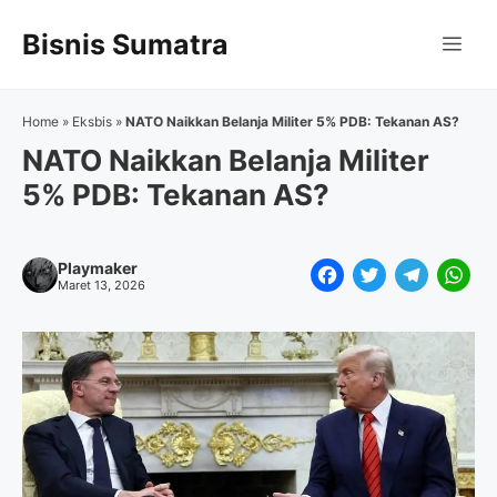
Langsung
Bisnis Sumatra
ke
Me
isi
Home
»
Eksbis
»
NATO Naikkan Belanja Militer 5% PDB: Tekanan AS?
NATO Naikkan Belanja Militer
5% PDB: Tekanan AS?
Playmaker
F
T
T
W
Maret 13, 2026
a
w
e
h
c
i
l
a
e
t
e
t
b
t
g
s
o
e
r
A
o
r
a
p