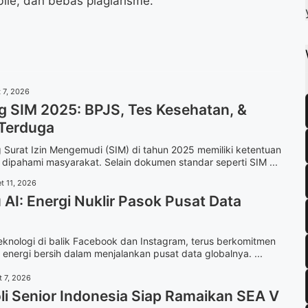
ile, dan bebas plagiarisme.
k
m
p
 7, 2026
g SIM 2025: BPJS, Tes Kesehatan, &
 Terduga
Surat Izin Mengemudi (SIM) di tahun 2025 memiliki ketentuan
 dipahami masyarakat. Selain dokumen standar seperti SIM ...
t 11, 2026
AI: Energi Nuklir Pasok Pusat Data
eknologi di balik Facebook dan Instagram, terus berkomitmen
 energi bersih dalam menjalankan pusat data globalnya. ...
t 7, 2026
li Senior Indonesia Siap Ramaikan SEA V