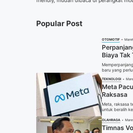
friendly, mudah dibaca di perangkat mob
Popular Post
OTOMOTIF
Maret
Perpanjan
Biaya Tak
Memperpanjang 
baru yang perlu
TEKNOLOGI
Mare
Meta Pacu 
Raksasa
Meta, raksasa t
untuk beralih ke
OLAHRAGA
Mare
Timnas Vo