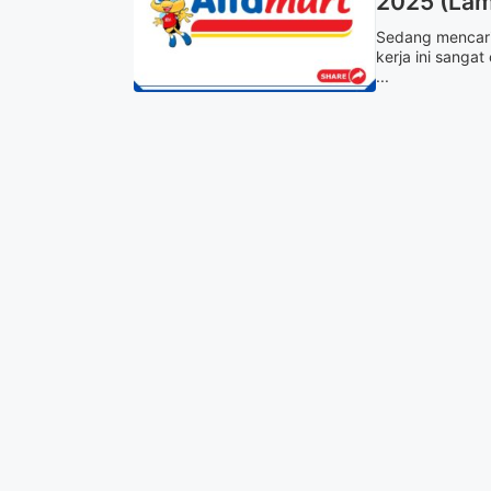
2025 (Lam
Sedang mencari
kerja ini sang
...