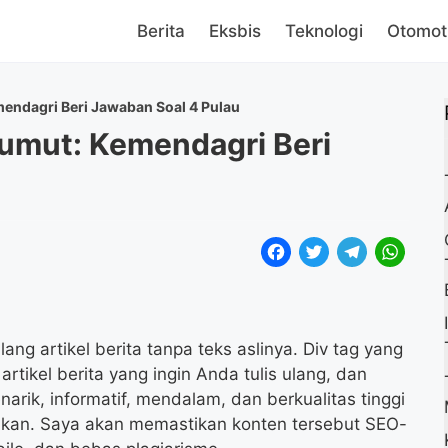
Berita
Eksbis
Teknologi
Otomot
endagri Beri Jawaban Soal 4 Pulau
umut: Kemendagri Beri
F
T
T
W
a
w
e
h
c
i
l
a
e
t
e
t
ng artikel berita tanpa teks aslinya. Div tag yang
rtikel berita yang ingin Anda tulis ulang, dan
b
t
g
s
ik, informatif, mendalam, dan berkualitas tinggi
o
e
r
A
kan. Saya akan memastikan konten tersebut SEO-
o
r
a
p