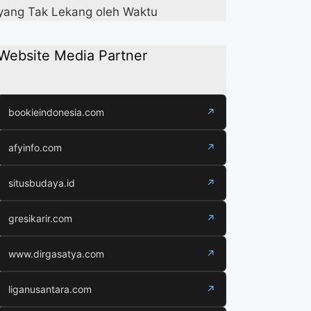
yang Tak Lekang oleh Waktu
Website Media Partner
bookieindonesia.com
↗
afyinfo.com
↗
situsbudaya.id
↗
gresikarir.com
↗
www.dirgasatya.com
↗
liganusantara.com
↗