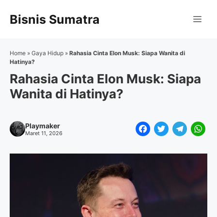
Langsung
Bisnis Sumatra
ke
Me
isi
Home
»
Gaya Hidup
»
Rahasia Cinta Elon Musk: Siapa Wanita di
Hatinya?
Rahasia Cinta Elon Musk: Siapa
Wanita di Hatinya?
Playmaker
F
T
T
W
Maret 11, 2026
a
w
e
h
c
i
l
a
e
t
e
t
b
t
g
s
o
e
r
A