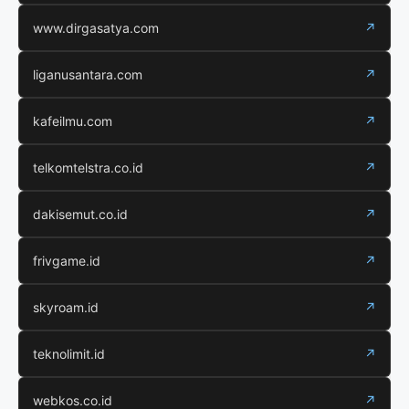
www.dirgasatya.com
↗
liganusantara.com
↗
kafeilmu.com
↗
telkomtelstra.co.id
↗
dakisemut.co.id
↗
frivgame.id
↗
skyroam.id
↗
teknolimit.id
↗
webkos.co.id
↗