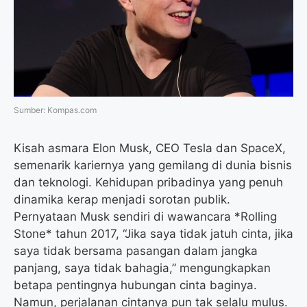
o
r
a
p
k
m
p
Sumber: Kompas.com
Kisah asmara Elon Musk, CEO Tesla dan SpaceX,
semenarik kariernya yang gemilang di dunia bisnis
dan teknologi. Kehidupan pribadinya yang penuh
dinamika kerap menjadi sorotan publik.
Pernyataan Musk sendiri di wawancara *Rolling
Stone* tahun 2017, “Jika saya tidak jatuh cinta, jika
saya tidak bersama pasangan dalam jangka
panjang, saya tidak bahagia,” mengungkapkan
betapa pentingnya hubungan cinta baginya.
Namun, perjalanan cintanya pun tak selalu mulus.