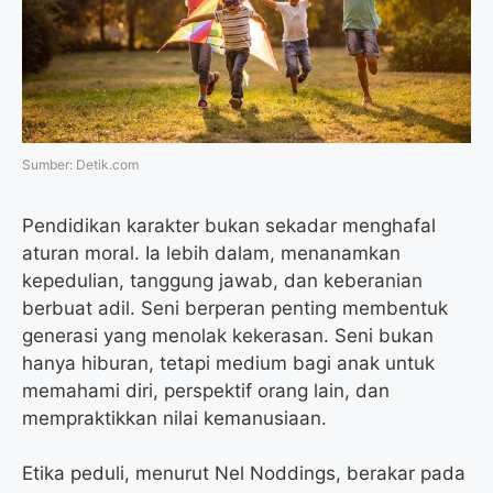
o
e
r
A
o
r
a
p
k
m
p
Sumber: Detik.com
Pendidikan karakter bukan sekadar menghafal
aturan moral. Ia lebih dalam, menanamkan
kepedulian, tanggung jawab, dan keberanian
berbuat adil. Seni berperan penting membentuk
generasi yang menolak kekerasan. Seni bukan
hanya hiburan, tetapi medium bagi anak untuk
memahami diri, perspektif orang lain, dan
mempraktikkan nilai kemanusiaan.
Etika peduli, menurut Nel Noddings, berakar pada