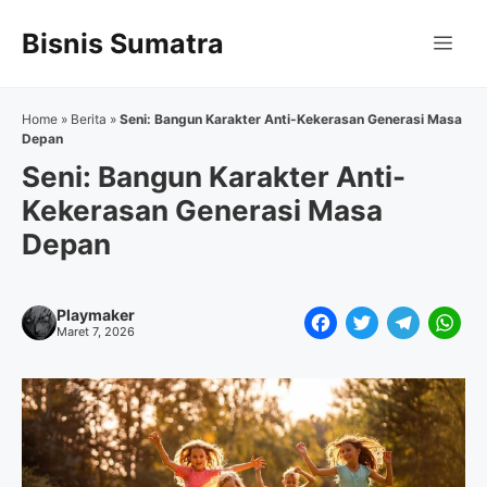
Langsung
Bisnis Sumatra
ke
Me
isi
Home
»
Berita
»
Seni: Bangun Karakter Anti-Kekerasan Generasi Masa
Depan
Seni: Bangun Karakter Anti-
Kekerasan Generasi Masa
Depan
Playmaker
F
T
T
W
Maret 7, 2026
a
w
e
h
c
i
l
a
e
t
e
t
b
t
g
s