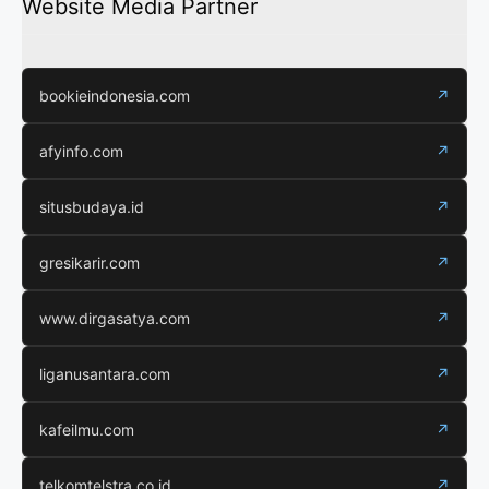
Website Media Partner
bookieindonesia.com
↗
afyinfo.com
↗
situsbudaya.id
↗
gresikarir.com
↗
www.dirgasatya.com
↗
liganusantara.com
↗
kafeilmu.com
↗
telkomtelstra.co.id
↗