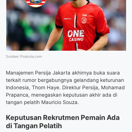
o
e
r
A
o
r
a
p
k
m
p
Sumber: Poskota.com
Manajemen Persija Jakarta akhirnya buka suara
terkait rumor bergabungnya gelandang keturunan
Indonesia, Thom Haye. Direktur Persija, Mohamad
Prapanca, menegaskan keputusan akhir ada di
tangan pelatih Mauricio Souza.
Keputusan Rekrutmen Pemain Ada
di Tangan Pelatih