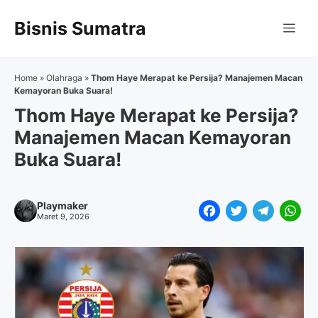
Langsung
Bisnis Sumatra
ke
Me
isi
Home
»
Olahraga
»
Thom Haye Merapat ke Persija? Manajemen Macan
Kemayoran Buka Suara!
Thom Haye Merapat ke Persija?
Manajemen Macan Kemayoran
Buka Suara!
Playmaker
F
T
T
W
Maret 9, 2026
a
w
e
h
c
i
l
a
e
t
e
t
b
t
g
s