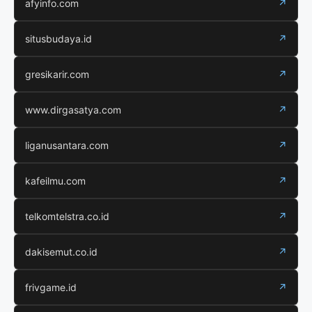
afyinfo.com
↗
situsbudaya.id
↗
gresikarir.com
↗
www.dirgasatya.com
↗
liganusantara.com
↗
kafeilmu.com
↗
telkomtelstra.co.id
↗
dakisemut.co.id
↗
frivgame.id
↗