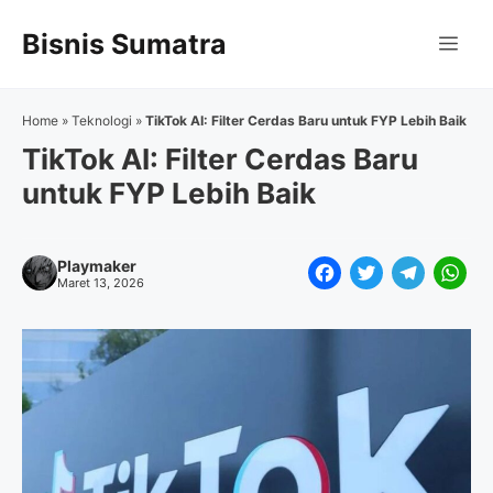
Langsung
Bisnis Sumatra
ke
Me
isi
Home
»
Teknologi
»
TikTok AI: Filter Cerdas Baru untuk FYP Lebih Baik
TikTok AI: Filter Cerdas Baru
untuk FYP Lebih Baik
Playmaker
F
T
T
W
Maret 13, 2026
a
w
e
h
c
i
l
a
e
t
e
t
b
t
g
s
o
e
r
A
o
r
a
p