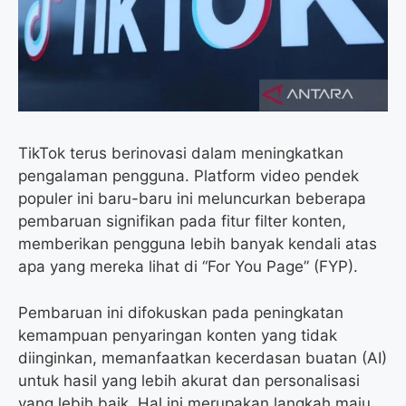
k
m
p
TikTok terus berinovasi dalam meningkatkan
pengalaman pengguna. Platform video pendek
populer ini baru-baru ini meluncurkan beberapa
pembaruan signifikan pada fitur filter konten,
memberikan pengguna lebih banyak kendali atas
apa yang mereka lihat di “For You Page” (FYP).
Pembaruan ini difokuskan pada peningkatan
kemampuan penyaringan konten yang tidak
diinginkan, memanfaatkan kecerdasan buatan (AI)
untuk hasil yang lebih akurat dan personalisasi
yang lebih baik. Hal ini merupakan langkah maju