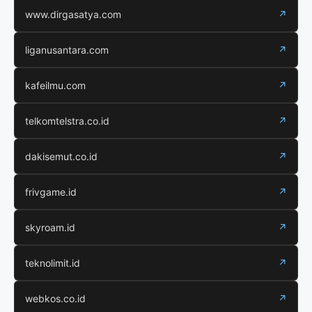
www.dirgasatya.com
↗
liganusantara.com
↗
kafeilmu.com
↗
telkomtelstra.co.id
↗
dakisemut.co.id
↗
frivgame.id
↗
skyroam.id
↗
teknolimit.id
↗
webkos.co.id
↗