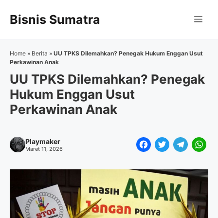
Langsung
Bisnis Sumatra
ke
Me
isi
Home
»
Berita
»
UU TPKS Dilemahkan? Penegak Hukum Enggan Usut
Perkawinan Anak
UU TPKS Dilemahkan? Penegak
Hukum Enggan Usut
Perkawinan Anak
Playmaker
F
T
T
W
Maret 11, 2026
a
w
e
h
c
i
l
a
e
t
e
t
b
t
g
s