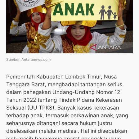
o
e
r
A
o
r
a
p
k
m
p
Sumber: Antaranews.com
Pemerintah Kabupaten Lombok Timur, Nusa
Tenggara Barat, menghadapi tantangan serius
dalam penegakan Undang-Undang Nomor 12
Tahun 2022 tentang Tindak Pidana Kekerasan
Seksual (UU TPKS). Banyak kasus kekerasan
terhadap anak, termasuk perkawinan anak, yang
seharusnya ditangani secara hukum justru
diselesaikan melalui mediasi. Hal ini disebabkan
oleh masih banyaknya aparat penegak hukum